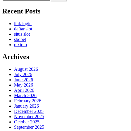
Recent Posts
link login
daftar slot
situs slot
sbobet
olxtoto
Archives
August 2026
July 2026
June 2026
May 2026
April 2026
March 2026
February 2026
January 2026
December 2025
November 2025
October 2025
September 2025