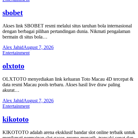
sbobet
Akses link SBOBET resmi melalui situs taruhan bola internasional
dengan berbagai pilihan pertandingan dunia. Nikmati pengalaman
bermain di situs bola…
Alex Jahid
August 7, 2026
Entertainment
olxtoto
OLXTOTO menyediakan link keluaran Toto Macau 4D tercepat &
data resmi Macau pools terbaru. Akses hasil live draw paling
akurat…
Alex Jahid
August 7, 2026
Entertainment
kikototo
KIKOTOTO adalah arena eksklusif bandar slot online terbaik untuk
menikmati permainan slot gacor, promo menarik, transaki cepat dan